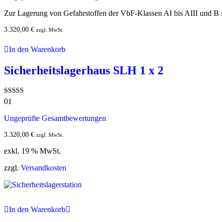
Zur Lagerung von Gefahrstoffen der VbF-Klassen AI bis AIII und B 
3.320,00
€
zzgl. MwSt.
In den Warenkorb
Sicherheitslagerhaus SLH 1 x 2
Bewertet mit
01
5.00
von 5
Ungeprüfte Gesamtbewertungen
3.320,00
€
zzgl. MwSt.
exkl. 19 % MwSt.
zzgl.
Versandkosten
In den Warenkorb