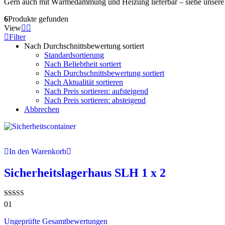
Gern auch mit Wärmedämmung und Heizung lieferbar – siehe unsere
6
Produkte gefunden
View
Filter
Nach Durchschnittsbewertung sortiert
Standardsortierung
Nach Beliebtheit sortiert
Nach Durchschnittsbewertung sortiert
Nach Aktualität sortieren
Nach Preis sortieren: aufsteigend
Nach Preis sortieren: absteigend
Abbrechen
In den Warenkorb
Sicherheitslagerhaus SLH 1 x 2
Bewertet mit
01
5.00
von 5
Ungeprüfte Gesamtbewertungen