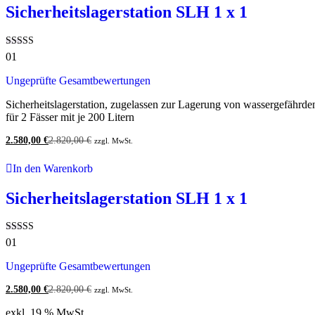
Sicherheitslagerstation SLH 1 x 1
Bewertet
01
mit
4.00
Ungeprüfte Gesamtbewertungen
von 5
Sicherheitslagerstation, zugelassen zur Lagerung von wassergefährd
für 2 Fässer mit je 200 Litern
2.580,00
€
2.820,00
€
zzgl. MwSt.
In den Warenkorb
Sicherheitslagerstation SLH 1 x 1
Bewertet
01
mit
4.00
Ungeprüfte Gesamtbewertungen
von 5
2.580,00
€
2.820,00
€
zzgl. MwSt.
exkl. 19 % MwSt.