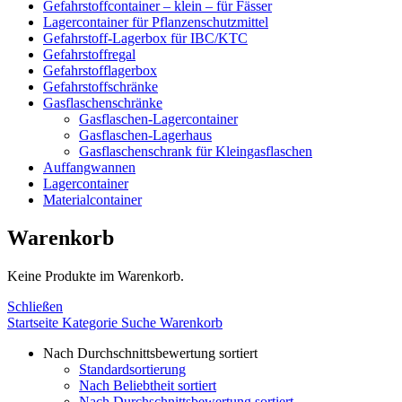
Gefahrstoffcontainer – klein – für Fässer
Lagercontainer für Pflanzenschutzmittel
Gefahrstoff-Lagerbox für IBC/KTC
Gefahrstoffregal
Gefahrstofflagerbox
Gefahrstoffschränke
Gasflaschenschränke
Gasflaschen-Lagercontainer
Gasflaschen-Lagerhaus
Gasflaschenschrank für Kleingasflaschen
Auffangwannen
Lagercontainer
Materialcontainer
Warenkorb
Keine Produkte im Warenkorb.
Schließen
Startseite
Kategorie
Suche
Warenkorb
Nach Durchschnittsbewertung sortiert
Standardsortierung
Nach Beliebtheit sortiert
Nach Durchschnittsbewertung sortiert