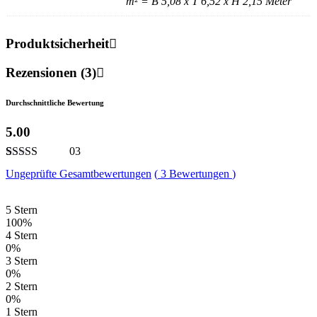
m² = B 5,08 x T 6,52 x H 2,15 Meter
Produktsicherheit
Rezensionen (3)
Durchschnittliche Bewertung
5.00
03
Bewertet mit
3
Ungeprüfte Gesamtbewertungen
(
3
Bewertungen
)
5.00
von 5,
basierend auf
Kundenbewertungen
5 Stern
100%
4 Stern
0%
3 Stern
0%
2 Stern
0%
1 Stern