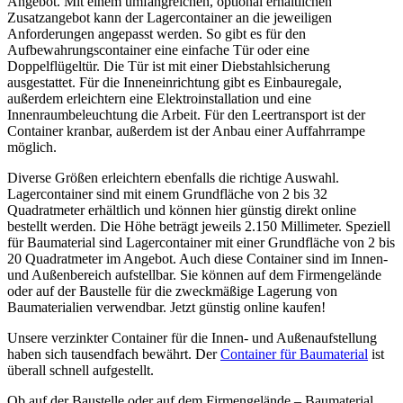
Angebot. Mit einem umfangreichen, optional erhältlichen
Zusatzangebot kann der Lagercontainer an die jeweiligen
Anforderungen angepasst werden. So gibt es für den
Aufbewahrungscontainer eine einfache Tür oder eine
Doppelflügeltür. Die Tür ist mit einer Diebstahlsicherung
ausgestattet. Für die Inneneinrichtung gibt es Einbauregale,
außerdem erleichtern eine Elektroinstallation und eine
Innenraumbeleuchtung die Arbeit. Für den Leertransport ist der
Container kranbar, außerdem ist der Anbau einer Auffahrrampe
möglich.
Diverse Größen erleichtern ebenfalls die richtige Auswahl.
Lagercontainer sind mit einem Grundfläche von 2 bis 32
Quadratmeter erhältlich und können hier günstig direkt online
bestellt werden. Die Höhe beträgt jeweils 2.150 Millimeter. Speziell
für Baumaterial sind Lagercontainer mit einer Grundfläche von 2 bis
20 Quadratmeter im Angebot. Auch diese Container sind im Innen-
und Außenbereich aufstellbar. Sie können auf dem Firmengelände
oder auf der Baustelle für die zweckmäßige Lagerung von
Baumaterialien verwendbar. Jetzt günstig online kaufen!
Unsere verzinkter Container für die Innen- und Außenaufstellung
haben sich tausendfach bewährt. Der
Container für Baumaterial
ist
überall schnell aufgestellt.
Ob auf der Baustelle oder auf dem Firmengelände – Baumaterial