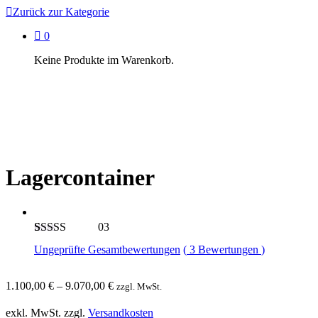
Zurück zur
Kategorie
0
Keine Produkte im Warenkorb.
Lagercontainer
03
Bewertet mit
3
Ungeprüfte Gesamtbewertungen
(
3
Bewertungen
)
5.00
von 5,
basierend auf
Kundenbewertungen
1.100,00
€
–
9.070,00
€
zzgl. MwSt.
exkl. MwSt.
zzgl.
Versandkosten