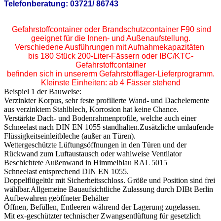
Telefonberatung: 03721/ 86743
.
Gefahrstoffcontainer oder Brandschutzcontainer F90 sind
geeignet für die Innen- und Außenaufstellung.
Verschiedene Ausführungen mit Aufnahmekapazitäten
bis 180 Stück 200-Liter-Fässern oder IBC/KTC-
Gefahrstoffcontainer
befinden sich in unsererm Gefahrstofflager-Lieferprogramm.
Kleinste Einheiten: ab 4 Fässer stehend
Beispiel 1 der Bauweise:
Verzinkter Korpus, sehr feste profilierte Wand- und Dachelemente
aus verzinktem Stahlblech, Korrosion hat keine Chance.
Verstärkte Dach- und Bodenrahmenprofile, welche auch einer
Schneelast nach DIN EN 1055 standhalten.Zusätzliche umlaufende
Flüssigkeitseinleitbleche (außer an Türen).
Wettergeschützte Lüftungsöffnungen in den Türen und der
Rückwand zum Luftaustausch oder wahlweise Ventilator
Beschichtete Außenwand in Himmelblau RAL 5015
Schneelast entsprechend DIN EN 1055.
Doppelflügeltür mit Sicherheitsschloss. Größe und Position sind frei
wählbar.Allgemeine Bauaufsichtliche Zulassung durch DIBt Berlin
Aufbewahren geöffneter Behälter
Öffnen, Befüllen, Entleeren während der Lagerung zugelassen.
Mit ex-geschützter technischer Zwangsentlüftung für gesetzlich