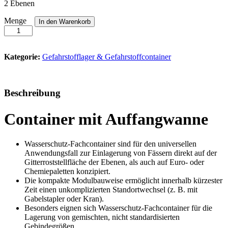
2 Ebenen
Wasserschutzfachcontainer
Menge
In den Warenkorb
WSC-
F-
E.2-
60
Kategorie:
Gefahrstofflager & Gefahrstoffcontainer
Anzahl
Beschreibung
Container mit Auffangwanne
Wasserschutz-Fachcontainer sind für den universellen
Anwendungsfall zur Einlagerung von Fässern direkt auf der
Gitterroststellfläche der Ebenen, als auch auf Euro- oder
Chemiepaletten konzipiert.
Die kompakte Modulbauweise ermöglicht innerhalb kürzester
Zeit einen unkomplizierten Standortwechsel (z. B. mit
Gabelstapler oder Kran).
Besonders eignen sich Wasserschutz-Fachcontainer für die
Lagerung von gemischten, nicht standardisierten
Gebindegrößen.