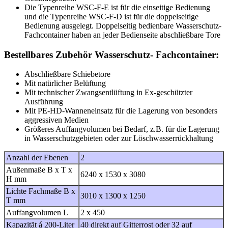
Die Typenreihe WSC-F-E ist für die einseitige Bedienung
und die Typenreihe WSC-F-D ist für die doppelseitige
Bedienung ausgelegt. Doppelseitig bedienbare Wasserschutz-
Fachcontainer haben an jeder Bedienseite abschließbare Tore
Bestellbares Zubehör Wasserschutz- Fachcontainer:
Abschließbare Schiebetore
Mit natürlicher Belüftung
Mit technischer Zwangsentlüftung in Ex-geschützter
Ausführung
Mit PE-HD-Wanneneinsatz für die Lagerung von besonders
aggressiven Medien
Größeres Auffangvolumen bei Bedarf, z.B. für die Lagerung
in Wasserschutzgebieten oder zur Löschwasserrückhaltung
Anzahl der Ebenen
2
Außenmaße B x T x
6240 x 1530 x 3080
H mm
Lichte Fachmaße B x
3010 x 1300 x 1250
T mm
Auffangvolumen L
2 x 450
Kapazität á 200-Liter
40 direkt auf Gitterrost oder 32 auf