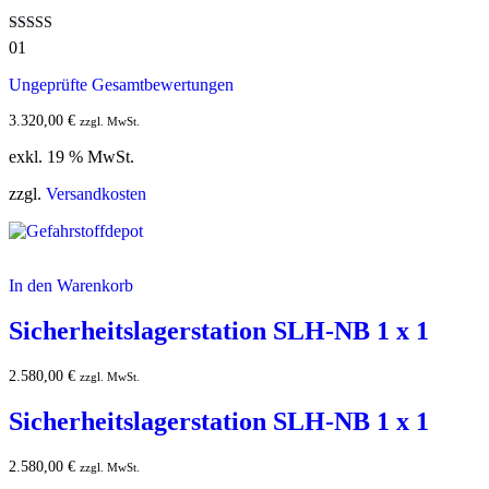
Bewertet mit
01
5.00
von 5
Ungeprüfte Gesamtbewertungen
3.320,00
€
zzgl. MwSt.
exkl. 19 % MwSt.
zzgl.
Versandkosten
In den Warenkorb
Sicherheitslagerstation SLH-NB 1 x 1
2.580,00
€
zzgl. MwSt.
Sicherheitslagerstation SLH-NB 1 x 1
2.580,00
€
zzgl. MwSt.