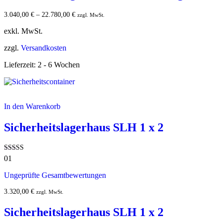
3.040,00
€
–
22.780,00
€
zzgl. MwSt.
exkl. MwSt.
zzgl.
Versandkosten
Lieferzeit:
2 - 6 Wochen
In den Warenkorb
Sicherheitslagerhaus SLH 1 x 2
Bewertet mit
01
5.00
von 5
Ungeprüfte Gesamtbewertungen
3.320,00
€
zzgl. MwSt.
Sicherheitslagerhaus SLH 1 x 2