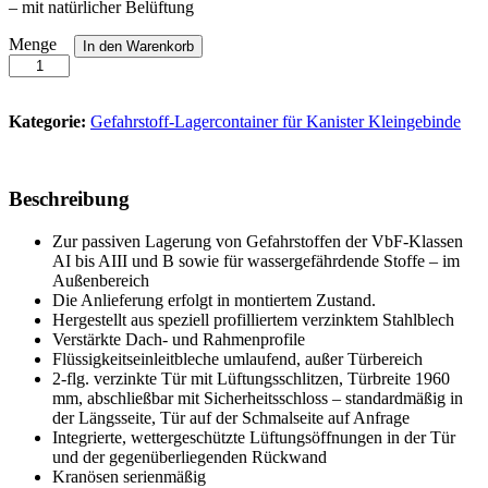
– mit natürlicher Belüftung
Sicherheitslagerhaus
Menge
In den Warenkorb
SLH-
NB
1
x
Kategorie:
Gefahrstoff-Lagercontainer für Kanister Kleingebinde
2
Anzahl
Beschreibung
Zur passiven Lagerung von Gefahrstoffen der VbF-Klassen
AI bis AIII und B sowie für wassergefährdende Stoffe – im
Außenbereich
Die Anlieferung erfolgt in montiertem Zustand.
Hergestellt aus speziell profilliertem verzinktem Stahlblech
Verstärkte Dach- und Rahmenprofile
Flüssigkeitseinleitbleche umlaufend, außer Türbereich
2-flg. verzinkte Tür mit Lüftungsschlitzen, Türbreite 1960
mm, abschließbar mit Sicherheitsschloss – standardmäßig in
der Längsseite, Tür auf der Schmalseite auf Anfrage
Integrierte, wettergeschützte Lüftungsöffnungen in der Tür
und der gegenüberliegenden Rückwand
Kranösen serienmäßig